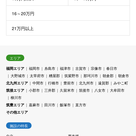
16～20万円
21万円以上
エリア
福岡エリア
福岡市
糸島市
福津市
古賀市
宗像市
春日市
大野城市
太宰府市
糟屋郡
筑紫野市
那珂川市
朝倉郡
朝倉市
北九州エリア
中間市
行橋市
豊前市
北九州市
遠賀郡
みやこ町
筑後エリア
小郡市
三井郡
久留米市
筑後市
八女市
大牟田市
柳川市
筑豊エリア
嘉麻市
田川市
飯塚市
直方市
その他エリア
施設の特長
自立
要支援