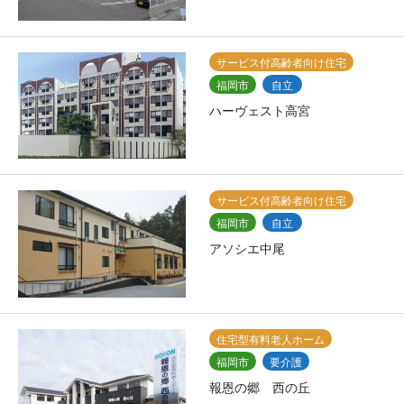
サービス付高齢者向け住宅
福岡市
自立
ハーヴェスト高宮
サービス付高齢者向け住宅
福岡市
自立
アソシエ中尾
住宅型有料老人ホーム
福岡市
要介護
報恩の郷 西の丘