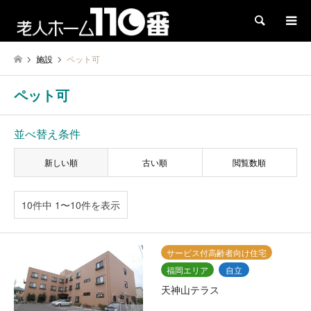
検索
施設
ペット可
ペット可
並べ替え条件
新しい順
古い順
閲覧数順
10件中 1〜10件を表示
サービス付高齢者向け住宅
福岡エリア
自立
天神山テラス