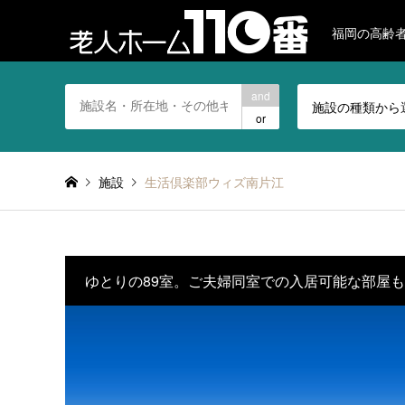
福岡の高齢
and
施設の種類から
or
施設
生活倶楽部ウィズ南片江
ゆとりの89室。ご夫婦同室での入居可能な部屋