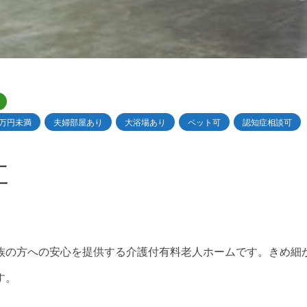
0万円未満
夫婦部屋あり
大浴場あり
ペット可
認知症相談可
江
族の方への安心を提供する介護付有料老人ホームです。きめ細
す。