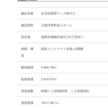
施設名称
生活倶楽部ウィズ南片江
施設類型
介護付有料老人ホーム
所在地
福岡市城南区南片江6丁目25-1
規模・構
鉄筋コンクリート造地上3階建
造
敷地面積
4,902.18m²
延床面積
3,919.27m²
居室総数
89室(一人部屋83室、二人部屋6室)
居室面積
18.0〜28.7㎡