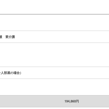
援 要介護
（一人部屋の場合）
194,860円