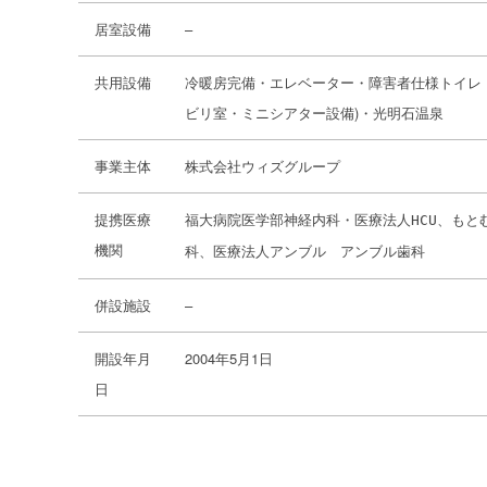
居室設備
–
共用設備
冷暖房完備・エレベーター・障害者仕様トイレ
ビリ室・ミニシアター設備)・光明石温泉
事業主体
株式会社ウィズグループ
提携医療
、
福大病院医学部神経内科・医療法人HCU
もと
機関
、医療法人アンブル アンブル歯科
科
併設施設
–
開設年月
2004年5月1日
日