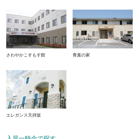
さわやかこすもす館
青葉の家
エレガンス天拝坂
入居一時金で探す