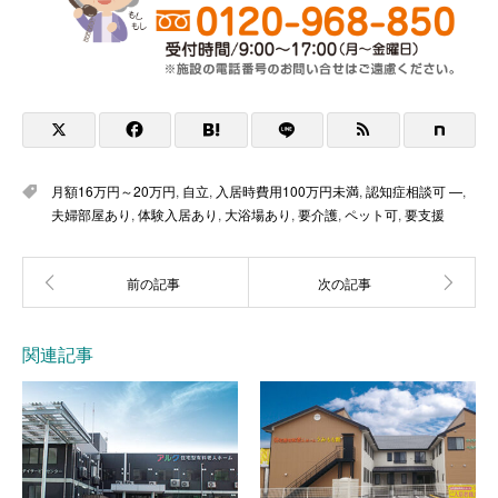
月額16万円～20万円
,
自立
,
入居時費用100万円未満
,
認知症相談可 —
,
夫婦部屋あり
,
体験入居あり
,
大浴場あり
,
要介護
,
ペット可
,
要支援
関連記事