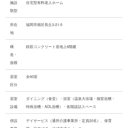
施設
住宅型有料老人ホーム
類型
所在
福岡市南区長丘3-21-5
地
構
鉄筋コンクリート造地上6階建
造・
規模
居室
全60室
区分
居室
ダイニング（食堂）・浴室（温泉大浴場・個室浴槽・
設備
特殊浴槽・ADL浴槽）・各階談話スペース
併設
デイサービス（通所介護事業所・定員20名）、保育