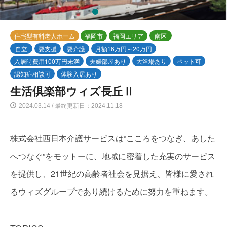
2
3
4
5
住宅型有料老人ホーム
福岡市
福岡エリア
南区
自立
要支援
要介護
月額16万円～20万円
入居時費用100万円未満
夫婦部屋あり
大浴場あり
ペット可
認知症相談可
体験入居あり
生活倶楽部ウィズ長丘Ⅱ
2024.03.14 / 最終更新日：2024.11.18
株式会社西日本介護サービスは“こころをつなぎ、あした
へつなぐ”をモットーに、地域に密着した充実のサービス
を提供し、21世紀の高齢者社会を見据え、皆様に愛され
るウィズグループであり続けるために努力を重ねます。