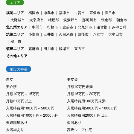
エリア
福岡エリア
福岡市
糸島市
福津市
古賀市
宗像市
春日市
大野城市
太宰府市
糟屋郡
筑紫野市
那珂川市
朝倉郡
朝倉市
北九州エリア
中間市
行橋市
豊前市
北九州市
遠賀郡
みやこ町
筑後エリア
小郡市
三井郡
久留米市
筑後市
八女市
大牟田市
柳川市
筑豊エリア
嘉麻市
田川市
飯塚市
直方市
その他エリア
施設の特長
自立
要支援
要介護
月額10万円未満
月額10万円～15万円
月額16万円～20万円
月額21万円以上
入居時費用100万円未満
入居時費用100万円～500万円
入居時費用500万円～1000万円
入居時費用1000万円～2000万円
入居時費用2000万円以上
夫婦部屋あり
個浴あり
大浴場あり
高級シニア住宅