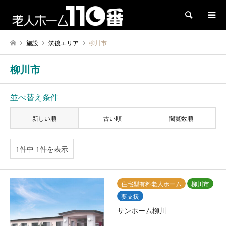
検索
施設
筑後エリア
柳川市
柳川市
並べ替え条件
新しい順
古い順
閲覧数順
1件中 1件を表示
住宅型有料老人ホーム
柳川市
要支援
サンホーム柳川