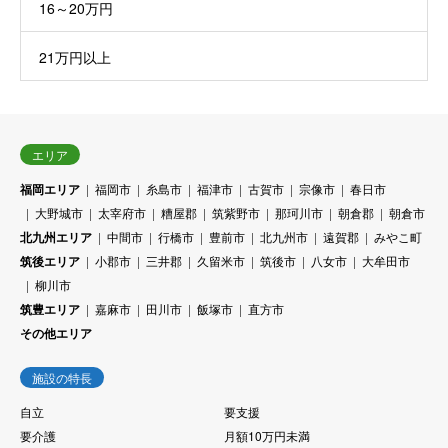
16～20万円
21万円以上
エリア
福岡エリア
福岡市
糸島市
福津市
古賀市
宗像市
春日市
大野城市
太宰府市
糟屋郡
筑紫野市
那珂川市
朝倉郡
朝倉市
北九州エリア
中間市
行橋市
豊前市
北九州市
遠賀郡
みやこ町
筑後エリア
小郡市
三井郡
久留米市
筑後市
八女市
大牟田市
柳川市
筑豊エリア
嘉麻市
田川市
飯塚市
直方市
その他エリア
施設の特長
自立
要支援
要介護
月額10万円未満