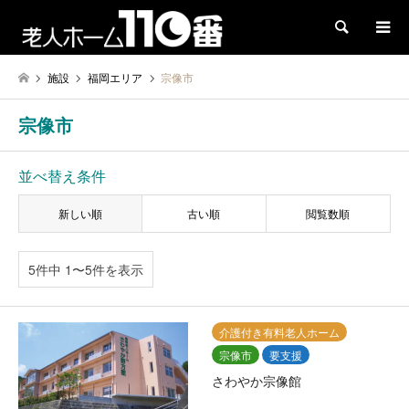
検索
施設
福岡エリア
宗像市
宗像市
並べ替え条件
新しい順
古い順
閲覧数順
5件中 1〜5件を表示
介護付き有料老人ホーム
宗像市
要支援
さわやか宗像館