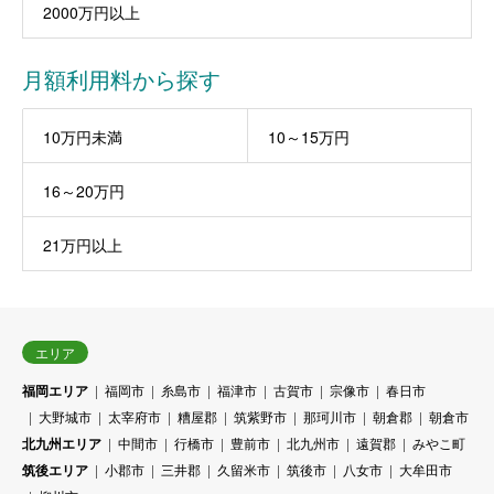
2000万円以上
月額利用料から探す
10万円未満
10～15万円
16～20万円
21万円以上
エリア
福岡エリア
福岡市
糸島市
福津市
古賀市
宗像市
春日市
大野城市
太宰府市
糟屋郡
筑紫野市
那珂川市
朝倉郡
朝倉市
北九州エリア
中間市
行橋市
豊前市
北九州市
遠賀郡
みやこ町
筑後エリア
小郡市
三井郡
久留米市
筑後市
八女市
大牟田市