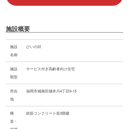
施設概要
施設
ひいの邱
名称
施設
サービス付き高齢者向け住宅
類型
所在
福岡市城南区樋井川4丁目9-15
地
構
鉄筋コンクリート造3階建
造・