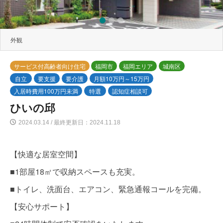
1
2
3
外観
サービス付高齢者向け住宅
福岡市
福岡エリア
城南区
自立
要支援
要介護
月額10万円～15万円
入居時費用100万円未満
特選
認知症相談可
ひいの邱
2024.03.14 / 最終更新日：2024.11.18
【快適な居室空間】
■1部屋18㎡で収納スペースも充実。
■トイレ、洗面台、エアコン、緊急通報コールを完備。
【安心サポート】