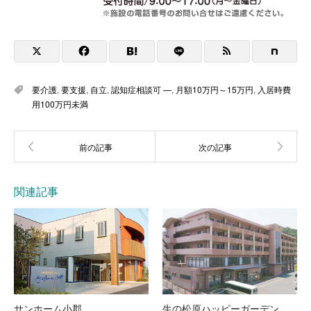
要介護
,
要支援
,
自立
,
認知症相談可 —
,
月額10万円～15万円
,
入居時費
用100万円未満
関連記事
サンホーム小郡
生の松原ハッピーガーデン