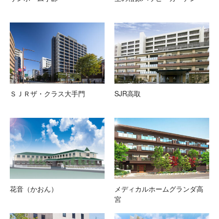
ＳＪＲザ・クラス大手門
SJR高取
花音（かおん）
メディカルホームグランダ高
宮