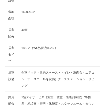
規模
敷地
1699.42㎡
面積
居室
40室
区分
居室
18.0㎡（WC洗面所3.2㎡）
タイ
プ
居室
全室ベッド・収納スペース・トイレ・洗面台・エアコ
設備
ン・ナースコールを設備）ナースステーション・リビ
ング
共用
1階デイサービス（浴室・食堂・機能訓練室）/事務
部分
所・相談室・厨房・休憩室・スタッフルーム・カウン