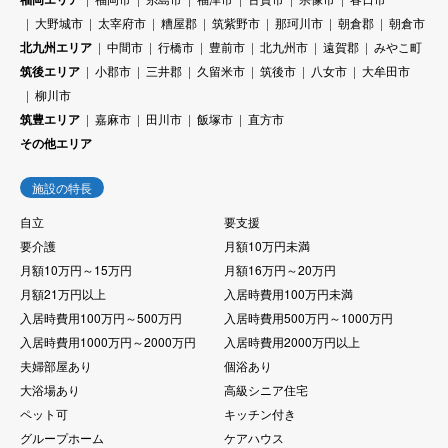
大野城市
太宰府市
糟屋郡
筑紫野市
那珂川市
朝倉郡
朝倉市
北九州エリア
中間市
行橋市
豊前市
北九州市
遠賀郡
みやこ町
筑後エリア
小郡市
三井郡
久留米市
筑後市
八女市
大牟田市
柳川市
筑豊エリア
嘉麻市
田川市
飯塚市
直方市
その他エリア
施設の特長
自立
要支援
要介護
月額10万円未満
月額10万円～15万円
月額16万円～20万円
月額21万円以上
入居時費用100万円未満
入居時費用100万円～500万円
入居時費用500万円～1000万円
入居時費用1000万円～2000万円
入居時費用2000万円以上
夫婦部屋あり
個浴あり
大浴場あり
高級シニア住宅
ペット可
キッチン付き
グループホーム
ケアハウス