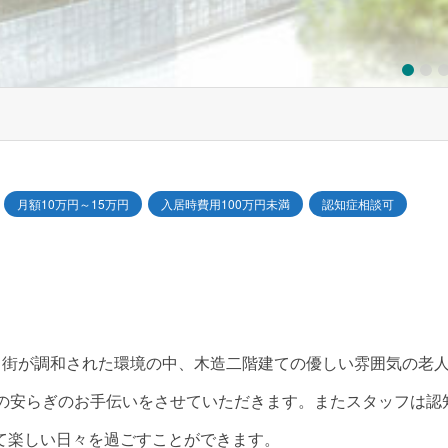
1
2
3
4
月額10万円～15万円
入居時費用100万円未満
認知症相談可
と街が調和された環境の中、木造二階建ての優しい雰囲気の老
心の安らぎのお手伝いをさせていただきます。またスタッフは認
て楽しい日々を過ごすことができます。