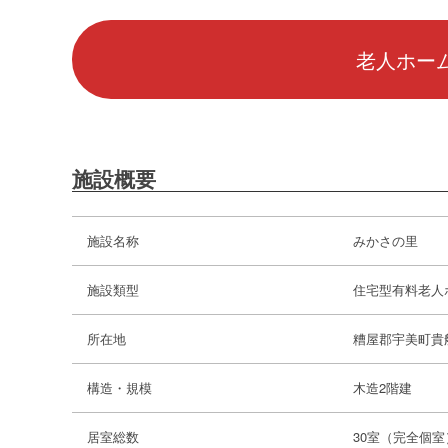
老人ホーム
施設概要
施設名称
みかさの里
施設類型
住宅型有料老人
所在地
糟屋郡宇美町貴
構造・規模
木造2階建
居室総数
30室（完全個室