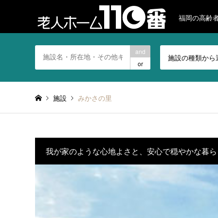
福岡の高齢
and
施設の種類から
or
施設
みかさの里
我が家のような心地よさと、安心で穏やかな暮ら