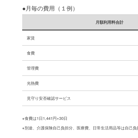
●月毎の費用（１例）
月額利用料合計
家賃
食費
管理費
光熱費
見守り安否確認サービス
※食費は1日1,441円×30日
※別途、介護保険自己負担分、医療費、日常生活用品等は自己