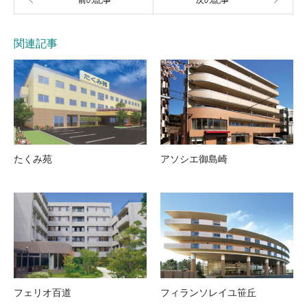
関連記事
たくみ苑
アソシエ御島崎
フェリオ百道
フィランソレイユ笹丘