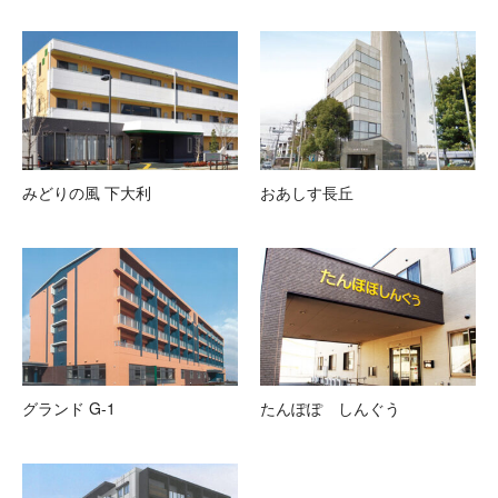
みどりの風 下大利
おあしす長丘
グランド G-1
たんぽぽ しんぐう