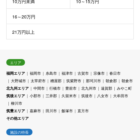
10万円未満
10～15万円
16～20万円
21万円以上
エリア
福岡エリア
福岡市
糸島市
福津市
古賀市
宗像市
春日市
大野城市
太宰府市
糟屋郡
筑紫野市
那珂川市
朝倉郡
朝倉市
北九州エリア
中間市
行橋市
豊前市
北九州市
遠賀郡
みやこ町
筑後エリア
小郡市
三井郡
久留米市
筑後市
八女市
大牟田市
柳川市
筑豊エリア
嘉麻市
田川市
飯塚市
直方市
その他エリア
施設の特長