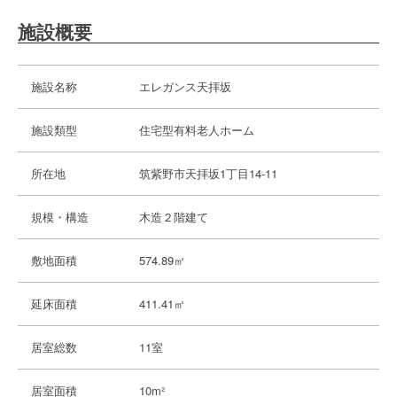
施設概要
施設名称
エレガンス天拝坂
施設類型
住宅型有料老人ホーム
所在地
筑紫野市天拝坂1丁目14-11
規模・構造
木造２階建て
敷地面積
574.89㎡
延床面積
411.41㎡
居室総数
11室
居室面積
10m²