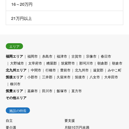
16～20万円
21万円以上
エリア
福岡エリア
福岡市
糸島市
福津市
古賀市
宗像市
春日市
大野城市
太宰府市
糟屋郡
筑紫野市
那珂川市
朝倉郡
朝倉市
北九州エリア
中間市
行橋市
豊前市
北九州市
遠賀郡
みやこ町
筑後エリア
小郡市
三井郡
久留米市
筑後市
八女市
大牟田市
柳川市
筑豊エリア
嘉麻市
田川市
飯塚市
直方市
その他エリア
施設の特長
自立
要支援
要介護
月額10万円未満