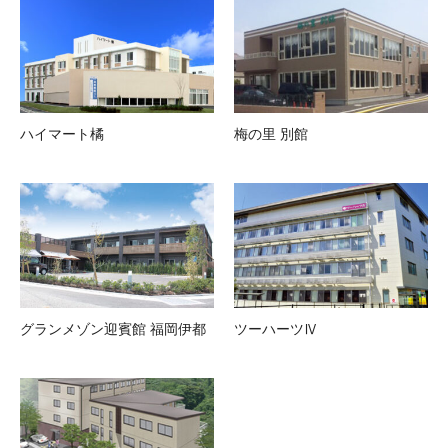
ハイマート橘
梅の里 別館
グランメゾン迎賓館 福岡伊都
ツーハーツⅣ