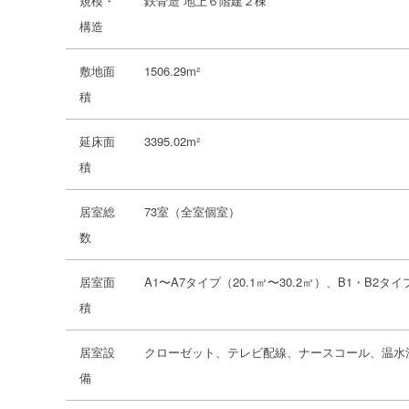
規模・
鉄骨造 地上６階建２棟
構造
敷地面
1506.29m²
積
延床面
3395.02m²
積
居室総
73室（全室個室）
数
居室面
A1〜A7タイプ（20.1㎡〜30.2㎡）、B1・B2タイ
積
居室設
クローゼット、テレビ配線、ナースコール、温水
備