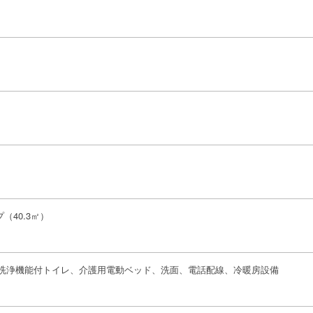
プ（40.3㎡）
洗浄機能付トイレ、介護用電動ベッド、洗面、電話配線、冷暖房設備