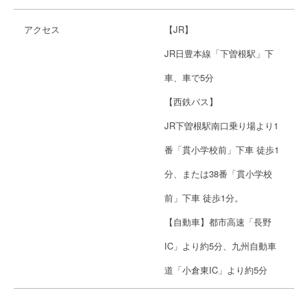
アクセス
【JR】
JR日豊本線「下曽根駅」下
車、車で5分
【西鉄バス】
JR下曽根駅南口乗り場より1
番「貫小学校前」下車 徒歩1
分、または38番「貫小学校
前」下車 徒歩1分。
【自動車】都市高速「長野
IC」より約5分、九州自動車
道「小倉東IC」より約5分