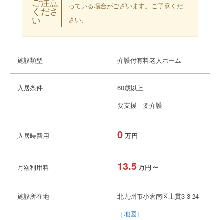
ご注意
っている場合がございます。ご了承くだ
くださ
い
さい。
施設類型
介護付有料老人ホーム
入居条件
60歳以上
要支援 要介護
0
入居時費用
万円
13.5
～
月額利用料
万円
施設所在地
北九州市小倉南区上貫3-3-24
［地図］