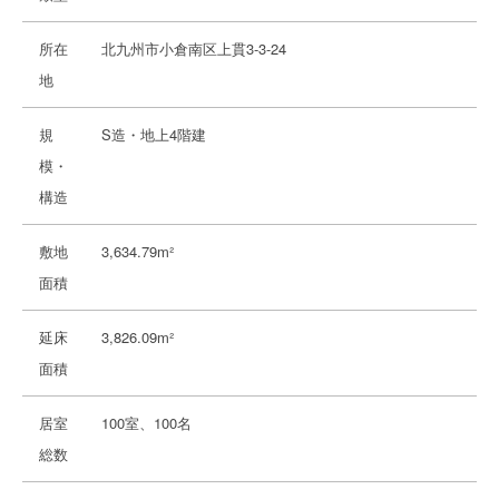
所在
北九州市小倉南区上貫3-3-24
地
規
S造・地上4階建
模・
構造
敷地
3,634.79m²
面積
延床
3,826.09m²
面積
居室
100室、100名
総数