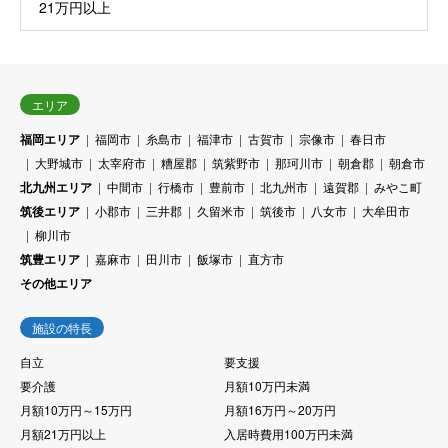
21万円以上
エリア
福岡エリア
福岡市
糸島市
福津市
古賀市
宗像市
春日市
大野城市
太宰府市
糟屋郡
筑紫野市
那珂川市
朝倉郡
朝倉市
北九州エリア
中間市
行橋市
豊前市
北九州市
遠賀郡
みやこ町
筑後エリア
小郡市
三井郡
久留米市
筑後市
八女市
大牟田市
柳川市
筑豊エリア
嘉麻市
田川市
飯塚市
直方市
その他エリア
施設の特長
自立
要支援
要介護
月額10万円未満
月額10万円～15万円
月額16万円～20万円
月額21万円以上
入居時費用100万円未満