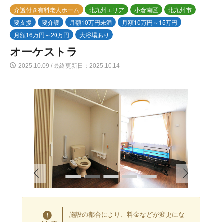
介護付き有料老人ホーム
北九州エリア
小倉南区
北九州市
要支援
要介護
月額10万円未満
月額10万円～15万円
月額16万円～20万円
大浴場あり
オーケストラ
2025.10.09 / 最終更新日：2025.10.14
施設の都合により、料金などが変更にな