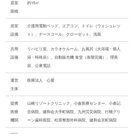
居室
約15㎡
面積
居室
介護用電動ベッド、エアコン、トイレ（ウォシュレッ
設備
ト）、ナースコール、クローゼット、洗面
共用
リハビリ室、カラオケルーム、お風呂（大浴場・個人
設備
浴・特殊浴）、自動販売機 食堂（各階完備）、理美
容、公衆電話
運営
医療法人 心愛
主体
提携
山崎リゾートクリニック、小倉医療センター、小倉記
医療
念病院、健和会大手町病院、九州労災病院、行橋グリ
機関
ーン歯科医院、松原整形外科病院、健和会京町病院