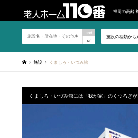
福岡の高齢
and
施設の種類から
or
施設
くましろ・いづみ館
くましろ・いづみ館には「我が家」のくつろぎが