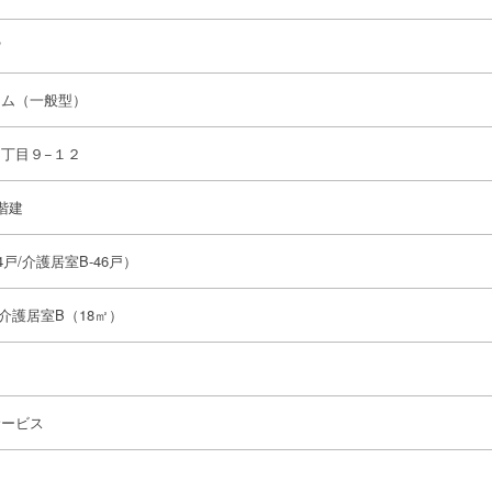
館
ーム（一般型）
１丁目９−１２
階建
4戸/介護居室B-46戸）
介護居室B（18㎡）
サービス