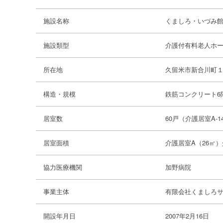
施設名称
くましろ・いづみ
施設類型
介護付有料老人ホ
所在地
久留米市新合川町
構造・規模
鉄筋コンクリート6
居室数
60戸（介護居室A-1
居室面積
介護居室A（26㎡）
協力医療機関
加野病院
事業主体
有限会社くましろ
開設年月日
2007年2月16日