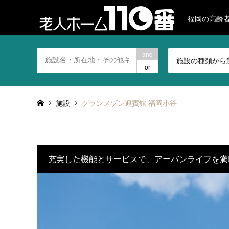
福岡の高齢
and
施設の種類から
or
施設
グランメゾン迎賓館 福岡小笹
充実した機能とサービスで、アーバンライフを満