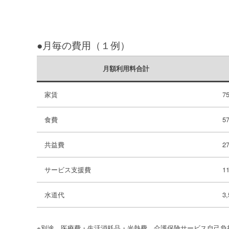
●月毎の費用（１例）
月額利用料合計
家賃
7
食費
5
共益費
2
サービス支援費
1
水道代
3
※別途、医療費・生活消耗品・光熱費、介護保険サービス自己