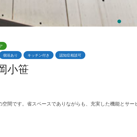
1
2
3
4
5
ア
個浴あり
キッチン付き
認知症相談可
福岡小笹
の空間です。省スペースでありながらも、充実した機能とサー