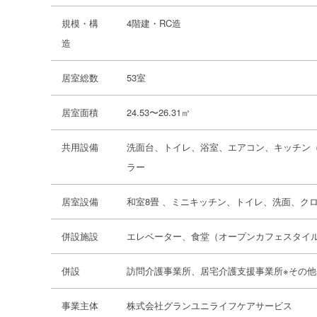
規模・構
4階建・RC造
造
居室総数
53室
居室面積
24.53〜26.31㎡
共用設備
洗面台、トイレ、浴室、エアコン、キッチン（
ラー
居室設備
和室8畳 、ミニキッチン、トイレ、洗面、ク
併設施設
エレベーター、食堂（オープンカフェスタイ
併設
訪問介護事業所、居宅介護支援事業所※その
事業主体
株式会社グランユニライフケアサービス