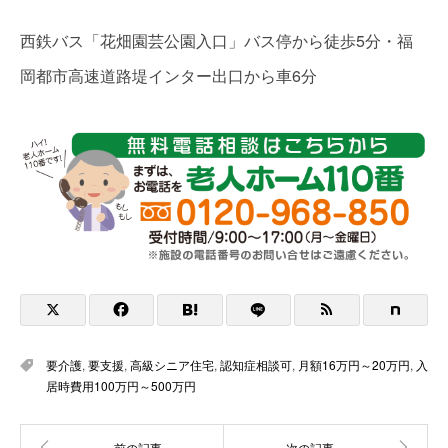
西鉄バス「花畑園芸公園入口」バス停から徒歩5分・福
岡都市高速道路堤インター出口から車6分
要介護
,
要支援
,
高級シニア住宅
,
認知症相談可
,
月額16万円～20万円
,
入
居時費用100万円～500万円