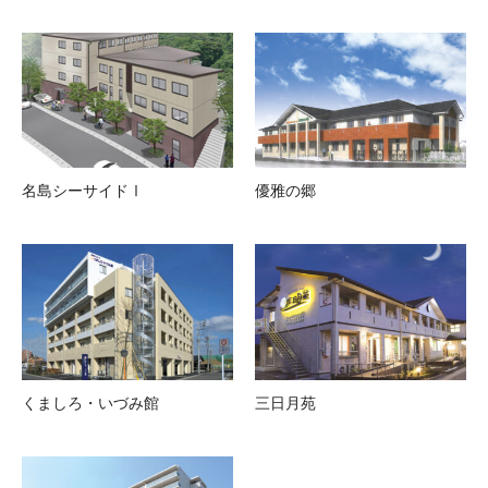
名島シーサイドⅠ
優雅の郷
くましろ・いづみ館
三日月苑