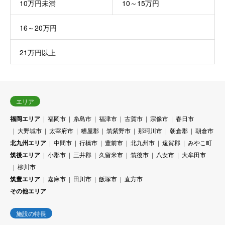
10万円未満
10～15万円
16～20万円
21万円以上
エリア
福岡エリア
福岡市
糸島市
福津市
古賀市
宗像市
春日市
大野城市
太宰府市
糟屋郡
筑紫野市
那珂川市
朝倉郡
朝倉市
北九州エリア
中間市
行橋市
豊前市
北九州市
遠賀郡
みやこ町
筑後エリア
小郡市
三井郡
久留米市
筑後市
八女市
大牟田市
柳川市
筑豊エリア
嘉麻市
田川市
飯塚市
直方市
その他エリア
施設の特長