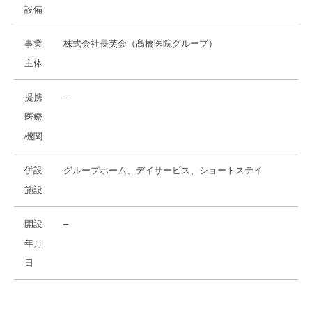
設備
事業
株式会社長芙会（髙橋医院グループ）
主体
提携
–
医療
機関
併設
グループホーム、デイサービス、ショートステイ
施設
開設
–
年月
日