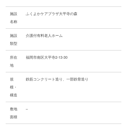
施設
ふくよかケアプラザ大平寺の森
名称
施設
介護付有料老人ホーム
類型
所在
福岡市南区大平寺2-13-30
地
規
鉄筋コンクリート造り、一部鉄骨造り
模・
構造
敷地
–
面積