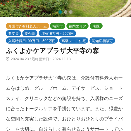
1
2
3
介護付き有料老人ホーム
福岡市
福岡エリア
南区
要支援
要介護
月額16万円～20万円
入居時費用100万円～500万円
高級シニア住宅
認知症相談可
ふくよかケアプラザ大平寺の森
2024.04.23 / 最終更新日：2024.11.18
ふくよかケアプラザ大平寺の森は、介護付有料老人ホー
ムをはじめ、グループホーム、デイサービス、ショート
ステイ、クリニックなどの施設を持ち、入居様のニーズ
に合ったトータルケアを手掛けています。また、緑豊か
な空間と充実した設備で、おひとりおひとりのプライバ
シーを大切に、自分らしく暮らせるようサポ―トしてい