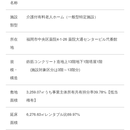
名称
施設
介護付有料老人ホーム（一般型特定施設）
類型
所在
福岡市中央区薬院4-1-26 薬院大通センタービル弐番館
地
規
鉄筋コンクリート造地上13階地下1階塔屋1階
模・
(施設対象区分は3階～13階分)
構造
敷地
3,259.07㎡うち事業主体所有共有持分率39.78%【抵当
面積
権有】
延床
6,276.63㎡レンタブル比69.97%
面積