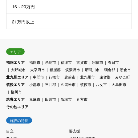
16～20万円
21万円以上
エリア
福岡エリア
福岡市
糸島市
福津市
古賀市
宗像市
春日市
大野城市
太宰府市
糟屋郡
筑紫野市
那珂川市
朝倉郡
朝倉市
北九州エリア
中間市
行橋市
豊前市
北九州市
遠賀郡
みやこ町
筑後エリア
小郡市
三井郡
久留米市
筑後市
八女市
大牟田市
柳川市
筑豊エリア
嘉麻市
田川市
飯塚市
直方市
その他エリア
施設の特長
自立
要支援