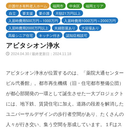
介護付き有料老人ホーム
福岡市
中央区
福岡エリア
自立
要支援
要介護
月額21万円以上
入居時費用500万円～1000万円
入居時費用1000万円～2000万円
入居時費用2000万円以上
夫婦部屋あり
大浴場あり
高級シニア住宅
キッチン付き
認知症相談可
アビタシオン浄水
2024.04.30 / 最終更新日：2024.11.18
アビタシオン浄水が位置するのは、「薬院大通センター
ビル弐番館」。都市再生機構（旧・住宅都市整備公団）
が都心部開発の一環として誕生させた一大プロジェクト
には、地下鉄、賃貸住宅に加え。道路の段差を解消した
ユニバーサルデザインの歩行者空間があり、たくさんの
人々が行き交い、集う空間を形成しています。１Fはス