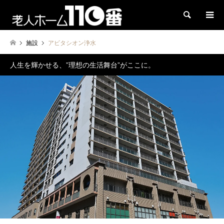
検索
施設
アビタシオン浄水
人生を輝かせる、”理想の生活舞台”がここに。