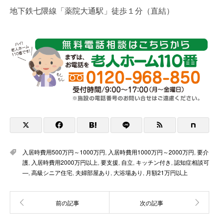
地下鉄七隈線「薬院大通駅」徒歩１分（直結）
入居時費用500万円～1000万円
,
入居時費用1000万円～2000万円
,
要介
護
,
入居時費用2000万円以上
,
要支援
,
自立
,
キッチン付き
,
認知症相談可
—
,
高級シニア住宅
,
夫婦部屋あり
,
大浴場あり
,
月額21万円以上