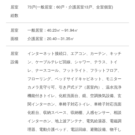
居室
73戸(一般居室：60戸・介護居室13戸、全室個室)
総数
居室
一般居室：40.23㎡～91.94㎡
面積
介護居室：20.40～31.35㎡
居室
インターネット接続口、エアコン、カーテン、キッチ
設備
ン、ケーブルテレビ回線、シャワー、テラス、トイ
レ、ナースコール、フットライト、フラットフロア、
フローリング、ベッドサイドキャビネット、モニター
カメラ見守り可、引き戸式ドア（居室内）、温水洗浄
機能付きトイレ、化粧洗面台、鏡、空調換気設備、玄
関インターホン、車椅子対応トイレ、車椅子対応洗面
化粧台、収納スペース、収納棚、人感センサー、相談
インターホン、地上波アンテナ、電気給湯器、電磁調
理器、電動介護ベッド、電話回線、避難設備、物干し