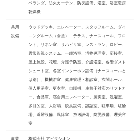
ベランダ、防火カーテン、防災設備、浴室、浴室暖房
乾燥機
共用
ウッドデッキ、エレベーター、スタッフルーム、ダイ
設備
ニングルーム（食堂）、テラス、ナースコール、フロ
ント、リネン室、リハビリ室、レストラン、ロビー、
異常監視システム、一般浴室、汚物処理室、応接室、
屋上施設、花壇、介護予防室、介護浴室、各階ダスト
シュート室、各室インターホン設備（ナースコールと
は別）、機械浴室、健康管理・相談室、玄関ホール、
個人用浴室、更衣室、自販機、車椅子対応のリフトカ
ー、食品庫、寝台用エレベーター、厨房室、洗濯室、
多目的室、大浴場、脱臭設備、談話室、駐車場、駐輪
場、避難設備、風除室、放送設備、防災設備、理美容
室
事業
株式会社 アビタシオン