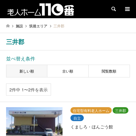
検索
施設
筑後エリア
三井郡
三井郡
並べ替え条件
新しい順
古い順
閲覧数順
2件中 1〜2件を表示
住宅型有料老人ホーム
三井郡
自立
くましろ・ほんごう館