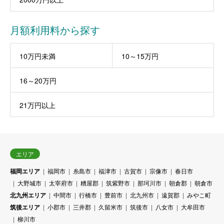
月額利用料から探す
10万円未満
10～15万円
16～20万円
21万円以上
エリア
福岡エリア
福岡市
糸島市
福津市
古賀市
宗像市
春日市
大野城市
太宰府市
糟屋郡
筑紫野市
那珂川市
朝倉郡
朝倉市
北九州エリア
中間市
行橋市
豊前市
北九州市
遠賀郡
みやこ町
筑後エリア
小郡市
三井郡
久留米市
筑後市
八女市
大牟田市
柳川市